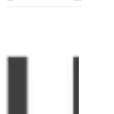
Convocation des adhérents du SPEED
Madame, Monsieur, J’ai l’honneur de vous
inviter à participer à notre assemblée
générale ordinaire qui...