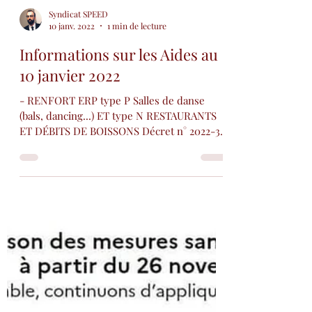
Aide Exceptionnelle pour les
Indépendants
Bonjour à tous, Information pour les
indépendants, le gouvernement annonce
une aide exceptionnelle :
https://www.capital.fr/economie-poli...
Syndicat SPEED
10 janv. 2022
1 min de lecture
Informations sur les Aides au
10 janvier 2022
- RENFORT ERP type P Salles de danse
(bals, dancing...) ET type N RESTAURANTS
ET DÉBITS DE BOISSONS Décret n° 2022-3
du 4 janvier...