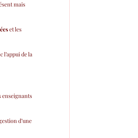
résent mais 
ées
 et les 
 l’appui de la 
s enseignants 
gestion d’une 