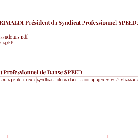
!
RIMALDI Président
 du 
Syndicat Professionnel SPEED:
ssadeurs
.pdf
• 143KB
at Professionnel de Danse SPEED
seurs professionels
syndicat
actions danse
accompagnement
Ambassad