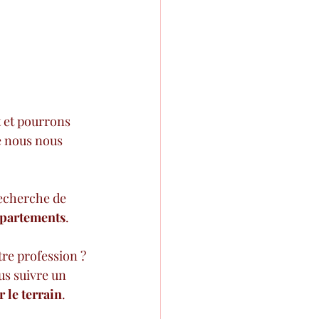
 
t
 et pourrons 
e nous nous 
echerche de 
départements
.
re profession ? 
ous suivre un 
 le terrain
.