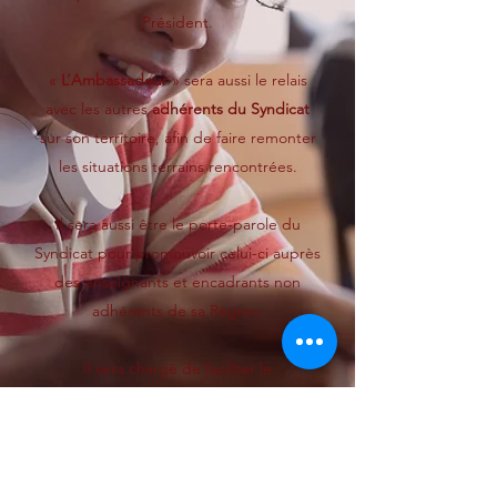
Président.
«
L’Ambassadeur
» sera aussi le relais
avec les autres
adhérents du Syndicat
sur son territoire, afin de faire remonter
les situations terrains rencontrées.
Il sera aussi être le porte-parole du
Syndicat pour promouvoir celui-ci auprès
des enseignants et encadrants non
adhérents de sa Région.
Il sera chargé de faciliter le
recouvrement des adhésions en liaison
avec le Trésorier du Syndicat.
Il sera destinataire de la liste des