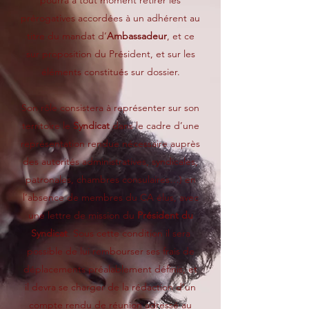
pourra à tout moment retirer les
prérogatives accordées à un adhérent au
titre du mandat d’
Ambassadeur
, et ce
sur proposition du Président, et sur les
éléments constitués sur dossier.
Son rôle consistera à représenter sur son
territoire le
Syndicat
dans le cadre d’une
représentation rendue nécessaire auprès
des autorités administratives, syndicales,
patronales, chambres consulaires…) en
l’absence de membres du CA élus, avec
une lettre de mission du
Président du
Syndicat
. Sous cette condition il sera
possible de lui rembourser ses frais de
déplacements préalablement définis, et
il devra se charger de la rédaction d’un
compte rendu de réunion adressé au