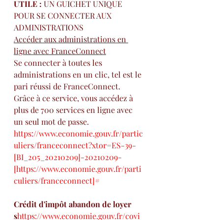
UTILE : 
UN GUICHET UNIQUE 
POUR SE CONNECTER AUX 
ADMINISTRATIONS
Accéder aux administrations en 
ligne avec FranceConnect
Se connecter à toutes les 
administrations en un clic, tel est le 
pari réussi de FranceConnect. 
Grâce à ce service, vous accédez à 
plus de 700 services en ligne avec 
un seul mot de passe.
https://www.economie.gouv.fr/partic
uliers/franceconnect?xtor=ES-39-
[BI_205_20210209]-20210209-
[https://www.economie.gouv.fr/parti
culiers/franceconnect]#
Crédit d'impôt abandon de loyer
s
https://www.economie.gouv.fr/covi