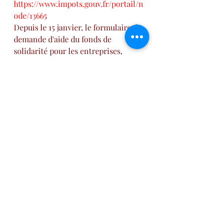
https://www.impots.gouv.fr/portail/n
ode/13665
Depuis le 15 janvier, le formulaire de 
demande d'aide du fonds de 
solidarité pour les entreprises, 
indépendants et entrepreneurs est 
en ligne.
Aide aux Entreprises
https://www.economie.gouv.fr/covid
19-soutien-entreprises/les-
mesures?xtor=ES-29-
[BIE_252_20210318]-20210318-
[https://www.economie.gouv.fr/covid
19-soutien-entreprises/les-
mesures
]
syndicat SPEED
danse
actions danse
accompagnement
Aides