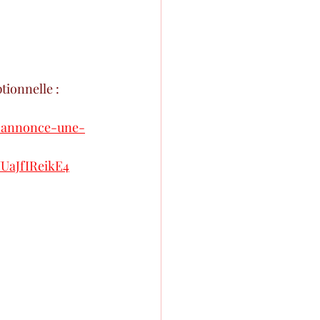
tionnelle :
t-annonce-une-
aJfIReikE4