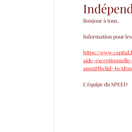
Indépend
Bonjour à tous,
Information pour les
https://www.capita
aide-exceptionnelle
amp&fbclid=IwAR1
L'équipe du SPEED