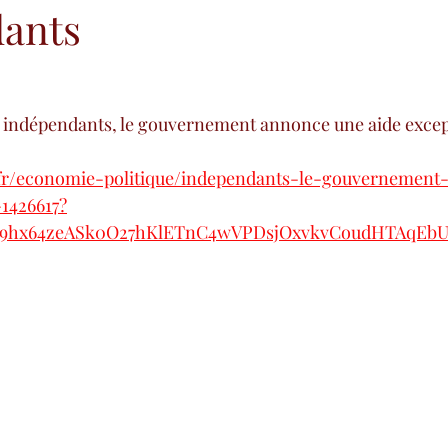
ants
 indépendants, le gouvernement annonce une aide excep
l.fr/economie-politique/independants-le-gouvernemen
-1426617?
69hx64zeASk0O27hKlETnC4wVPDsjOxvkvCoudHTAqEbUU